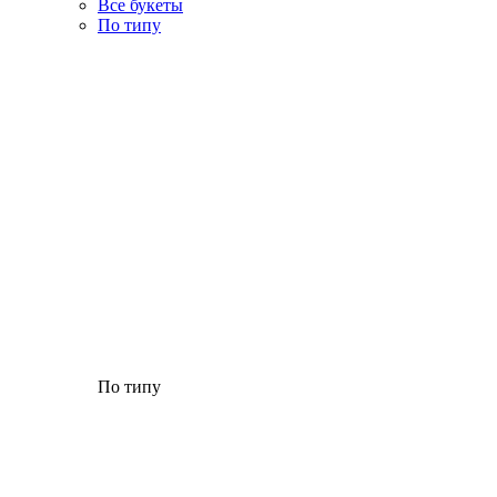
Все букеты
По типу
По типу