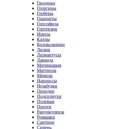
Гвоздики
Георгины
Герберы
Гиацинты
Гипсофила
Гортензии
Ирисы
Каллы
Колокольчики
Лилии
Лизиантусы
Лаванда
Матрикария
Маттиола
Мимоза
Нарциссы
Незабудки
Орхидеи
Подсолнухи
Полевые
Протея
Ранункулюсы
Ромашки
Сантини
Сирень