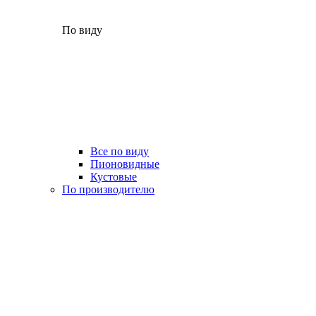
По виду
Все по виду
Пионовидные
Кустовые
По производителю