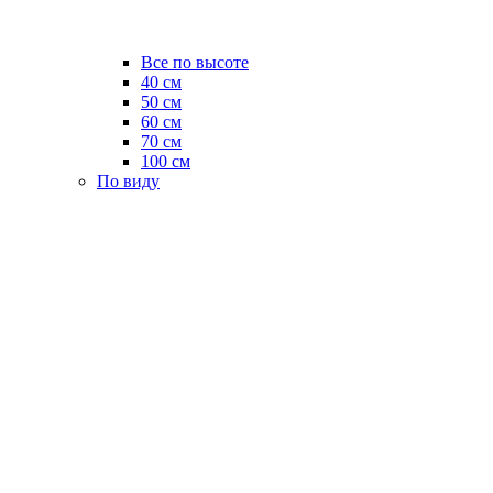
Все по высоте
40 см
50 см
60 см
70 см
100 см
По виду