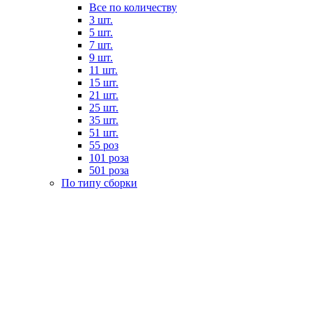
Все по количеству
3 шт.
5 шт.
7 шт.
9 шт.
11 шт.
15 шт.
21 шт.
25 шт.
35 шт.
51 шт.
55 роз
101 роза
501 роза
По типу сборки