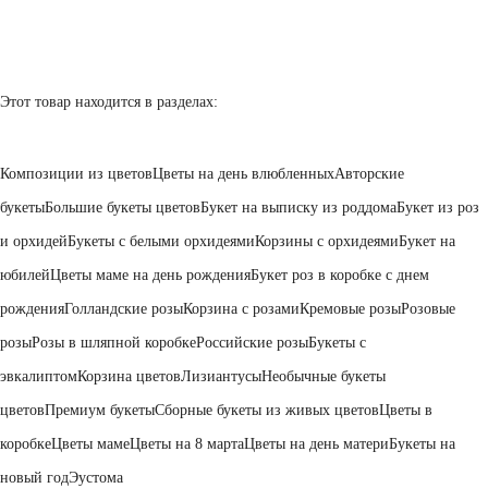
Этот товар находится в разделах:
Композиции из цветов
Цветы на день влюбленных
Авторские
букеты
Большие букеты цветов
Букет на выписку из роддома
Букет из роз
и орхидей
Букеты с белыми орхидеями
Корзины с орхидеями
Букет на
юбилей
Цветы маме на день рождения
Букет роз в коробке с днем
рождения
Голландские розы
Корзина с розами
Кремовые розы
Розовые
розы
Розы в шляпной коробке
Российские розы
Букеты с
эвкалиптом
Корзина цветов
Лизиантусы
Необычные букеты
цветов
Премиум букеты
Сборные букеты из живых цветов
Цветы в
коробке
Цветы маме
Цветы на 8 марта
Цветы на день матери
Букеты на
новый год
Эустома