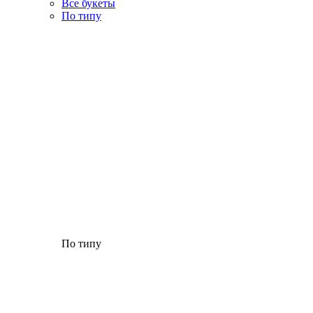
Все букеты
По типу
По типу