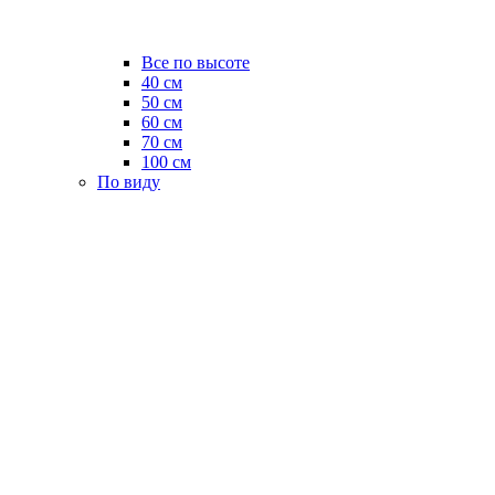
Все по высоте
40 см
50 см
60 см
70 см
100 см
По виду