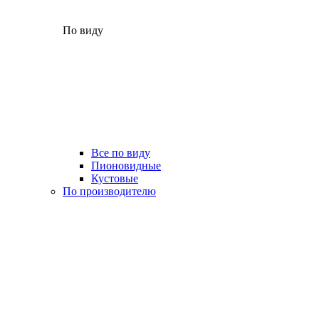
По виду
Все по виду
Пионовидные
Кустовые
По производителю