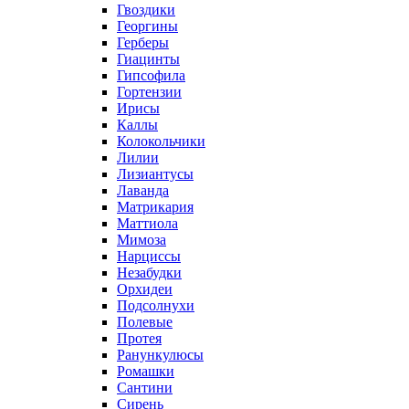
Гвоздики
Георгины
Герберы
Гиацинты
Гипсофила
Гортензии
Ирисы
Каллы
Колокольчики
Лилии
Лизиантусы
Лаванда
Матрикария
Маттиола
Мимоза
Нарциссы
Незабудки
Орхидеи
Подсолнухи
Полевые
Протея
Ранункулюсы
Ромашки
Сантини
Сирень