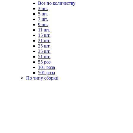
Все по количеству
3 шт.
5 шт.
7 шт.
9 шт.
11 шт.
15 шт.
21 шт.
25 шт.
35 шт.
51 шт.
55 роз
101 роза
501 роза
По типу сборки