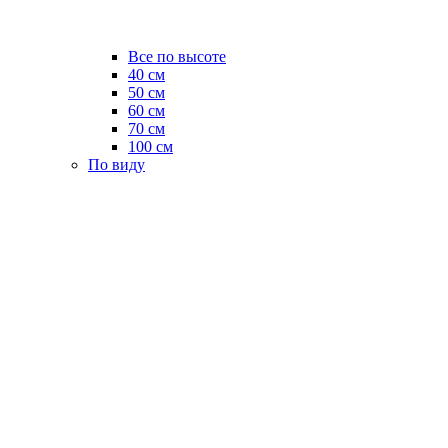
Все по высоте
40 см
50 см
60 см
70 см
100 см
По виду