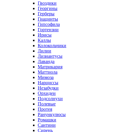
Гвоздики
Георгины
Герберы
Гиацинты
Гипсофила
Гортензии
Ирисы
Каллы
Колокольчики
Лилии
Лизиантусы
Лаванда
Матрикария
Маттиола
Мимоза
Нарциссы
Незабудки
Орхидеи
Подсолнухи
Полевые
Протея
Ранункулюсы
Ромашки
Сантини
Сирень