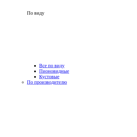
По виду
Все по виду
Пионовидные
Кустовые
По производителю