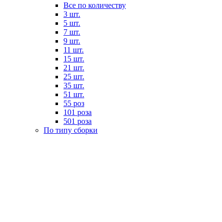
Все по количеству
3 шт.
5 шт.
7 шт.
9 шт.
11 шт.
15 шт.
21 шт.
25 шт.
35 шт.
51 шт.
55 роз
101 роза
501 роза
По типу сборки