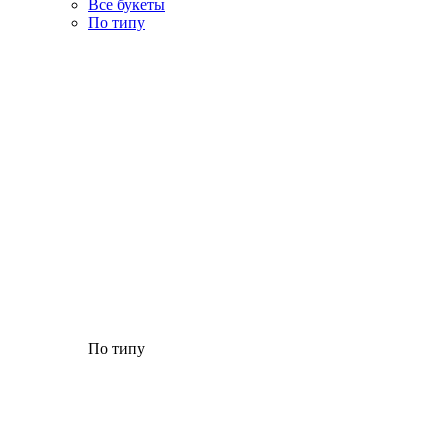
Все букеты
По типу
По типу